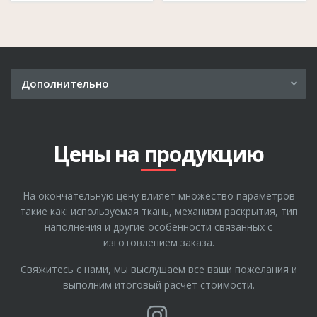
Комфортное посадочное место
обеспечивается за счет правильно
подобранного наклона спинки и мягкости
приспинных подушек. С помощью изменения
угла наклона подголовников и подушек,
Дополнительно
можно отрегулировать глубину сиденья под
Рассрочка
потребности каждого покупателя.
Где купить
Цены на продукцию
Этот диван может служить, как в качестве
О компании
полноценного спального места, так и в
Гарантия
качестве разграничения свободного
На окончательную цену влияет множество параметров
Отзывы
пространства, задняя спинка выполнена в
такие как: используемая ткань, механизм раскрытия, тип
Полезные статьи
наполнения и другие особенности связанных с
основной ткани.
изготовлением заказа.
В конструкции каркаса используются:
Свяжитесь с нами, мы выслушаем все ваши пожелания и
шлифованная фанера, строганый брус хвойных
выполним итоговый расчет стоимости.
пород, МДФ.