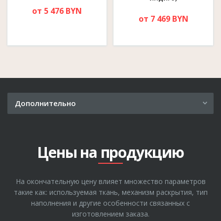
от 5 476 BYN
от 7 469 BYN
Дополнительно
Рассрочка
Где купить
Цены на продукцию
О компании
Гарантия
На окончательную цену влияет множество параметров
Отзывы
такие как: используемая ткань, механизм раскрытия, тип
Полезные статьи
наполнения и другие особенности связанных с
изготовлением заказа.